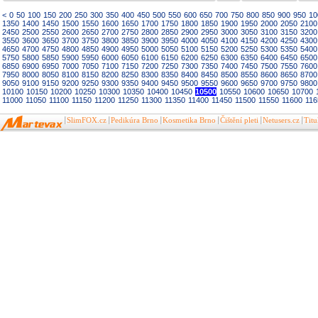
<
0
50
100
150
200
250
300
350
400
450
500
550
600
650
700
750
800
850
900
950
10
1350
1400
1450
1500
1550
1600
1650
1700
1750
1800
1850
1900
1950
2000
2050
2100
2450
2500
2550
2600
2650
2700
2750
2800
2850
2900
2950
3000
3050
3100
3150
3200
3550
3600
3650
3700
3750
3800
3850
3900
3950
4000
4050
4100
4150
4200
4250
4300
4650
4700
4750
4800
4850
4900
4950
5000
5050
5100
5150
5200
5250
5300
5350
5400
5750
5800
5850
5900
5950
6000
6050
6100
6150
6200
6250
6300
6350
6400
6450
6500
6850
6900
6950
7000
7050
7100
7150
7200
7250
7300
7350
7400
7450
7500
7550
7600
7950
8000
8050
8100
8150
8200
8250
8300
8350
8400
8450
8500
8550
8600
8650
8700
9050
9100
9150
9200
9250
9300
9350
9400
9450
9500
9550
9600
9650
9700
9750
9800
10100
10150
10200
10250
10300
10350
10400
10450
10500
10550
10600
10650
10700
11000
11050
11100
11150
11200
11250
11300
11350
11400
11450
11500
11550
11600
116
SlimFOX.cz
Pedikúra Brno
Kosmetika Brno
Čištění pleti
Netusers.cz
Tit