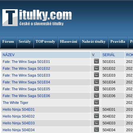
Fórum
Seriály
TOP trendy
Hlasování
Nahrát titulky
Pravidla
P
NÁZEV
V.
SERIÁL
RO
Fate: The Winx Saga S01E01
S01E01
202
Fate: The Winx Saga S01E02
S01E02
202
Fate: The Winx Saga S01E03
S01E03
202
Fate: The Winx Saga S01E04
S01E04
202
Fate: The Winx Saga S01E05
S01E05
202
Fate: The Winx Saga S01E06
S01E06
202
The White Tiger
202
Hello Ninja S04E01
S04E01
201
Hello Ninja S04E02
S04E02
201
Hello Ninja S04E03
S04E03
201
Hello Ninja S04E04
S04E04
201