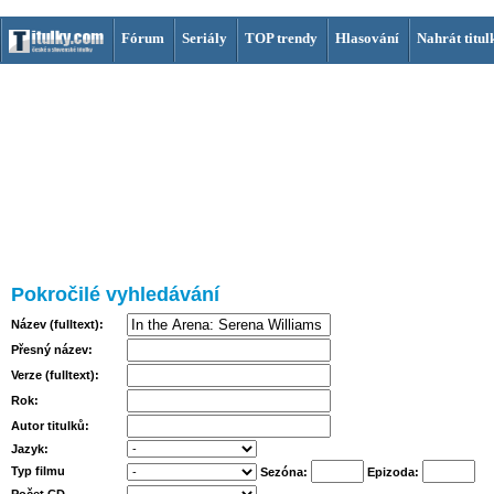
Fórum
Seriály
TOP trendy
Hlasování
Nahrát titul
Pokročilé vyhledávání
Název (fulltext):
Přesný název:
Verze (fulltext):
Rok:
Autor titulků:
Jazyk:
Typ filmu
Sezóna:
Epizoda: