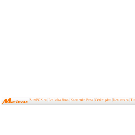
SlimFOX.cz
Pedikúra Brno
Kosmetika Brno
Čištění pleti
Netusers.cz
Ti