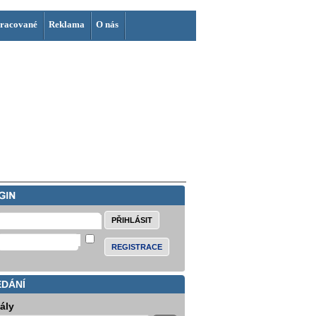
racované
Reklama
O nás
REGISTRACE
EDÁNÍ
iály