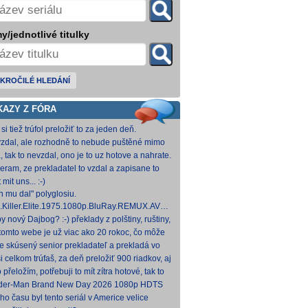
y/jednotlivé titulky
KROČILÉ HLEDÁNÍ
KAZY Z FÓRA
si tiež trúfol preložiť to za jeden deň.
zdal, ale rozhodně to nebude puštěné mimo
mium. Samozřejmě překladač.
, tak to nevzdal, ono je to uz hotove a nahrate.
eram, ze prekladatel to vzdal a zapisane to
titulkomat.
 mit uns... :-)
h mu dal" polyglosiu.
.Killer.Elite.1975.1080p.BluRay.REMUX.AVC.FLAC1.0-
MeSToR [21,73 GB] Dnes na WS.
y nový Dajbog? :-) překlady z polštiny, ruštiny,
štiny, francouzštiny, angličtiny (12-24 hod
tomto webe je už viac ako 20 rokoc, čo môže
načovať vyšší vek (pokojne aj nad 40, či 50).
je skúsený senior prekladateľ a prekladá vo
kom pre Netflix, HBO a iné, nemal by to byť
i celkom trúfaš, za deň preložiť 900 riadkov, aj
ký
 krátkych a nenáročných, plus úprava
o přeložím, potřebuji to mít zítra hotové, tak to
ovan
 rovnou hodim.
der-Man Brand New Day 2026 1080p HDTS
 0 H 264-LMNTRY
ho času byl tento seriál v Americe velice
ulární, no je docela škoda, že nemá české