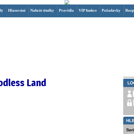
dy
Hlasování
Nahrát titulky
Pravidla
VIP funkce
Požadavky
Rozp
Godless Land
HL
Ser