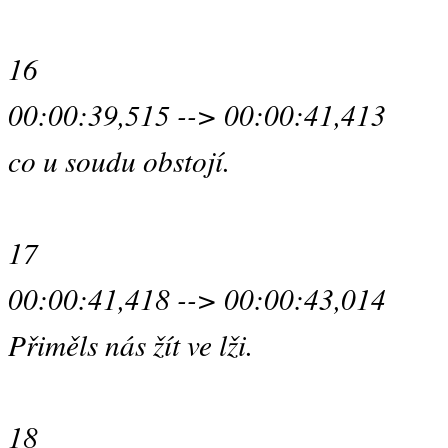
16
00:00:39,515 --> 00:00:41,413
co u soudu obstojí.
17
00:00:41,418 --> 00:00:43,014
Přiměls nás žít ve lži.
18