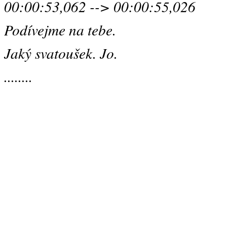
00:00:53,062 --> 00:00:55,026
Podívejme na tebe.
Jaký svatoušek. Jo.
........