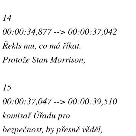
14
00:00:34,877 --> 00:00:37,042
Řekls mu, co má říkat.
Protože Stan Morrison,
15
00:00:37,047 --> 00:00:39,510
komisař Úřadu pro
bezpečnost, by přesně věděl,