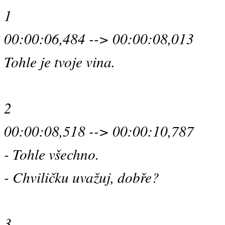
1
00:00:06,484 --> 00:00:08,013
Tohle je tvoje vina.
2
00:00:08,518 --> 00:00:10,787
- Tohle všechno.
- Chviličku uvažuj, dobře?
3