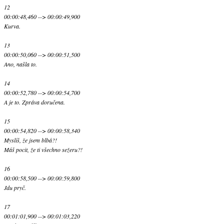
12
00:00:48,460 --> 00:00:49,900
Kurva.
13
00:00:50,060 --> 00:00:51,500
Ano, našla to.
14
00:00:52,780 --> 00:00:54,700
A je to. Zpráva doručena.
15
00:00:54,820 --> 00:00:58,340
Myslíš, že jsem blbá?!
Máš pocit, že ti všechno sežeru?!
16
00:00:58,500 --> 00:00:59,800
Jdu pryč.
17
00:01:01,900 --> 00:01:03,220