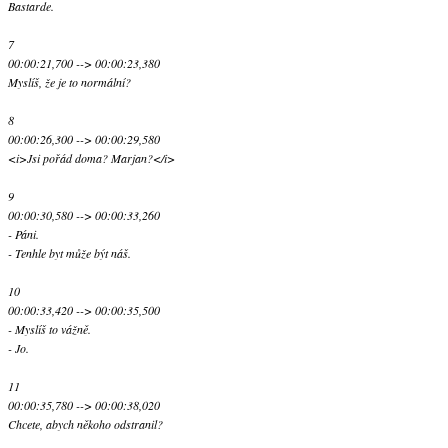
Bastarde.
7
00:00:21,700 --> 00:00:23,380
Myslíš, že je to normální?
8
00:00:26,300 --> 00:00:29,580
<i>Jsi pořád doma? Marjan?</i>
9
00:00:30,580 --> 00:00:33,260
- Páni.
- Tenhle byt může být náš.
10
00:00:33,420 --> 00:00:35,500
- Myslíš to vážně.
- Jo.
11
00:00:35,780 --> 00:00:38,020
Chcete, abych někoho odstranil?