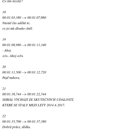
Co tím myslíš?
18
00:01:03,380 --> 00:01:07,660
Nastal čas udělat to,
co jsi tak dlouho chtěl.
19
00:01:08,980 --> 00:01:11,340
- Ahoj.
<i>- Ahoj.</i>
20
00:01:11,500 --> 00:01:12,720
Pojď nahoru.
21
00:01:16,744 --> 00:01:22,544
SERIÁL VYCHÁZÍ ZE SKUTEČNÝCH UDÁLOSTÍ,
KTERÉ SE STALY MEZI LETY 2014 A 2017.
22
00:01:35,700 --> 00:01:37,380
Dobrá práce, dědku.