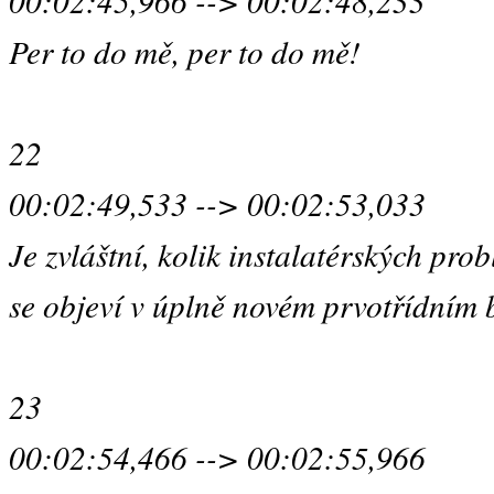
00:02:45,966 --> 00:02:48,233
Per to do mě, per to do mě!
22
00:02:49,533 --> 00:02:53,033
Je zvláštní, kolik instalatérských pro
se objeví v úplně novém prvotřídním 
23
00:02:54,466 --> 00:02:55,966