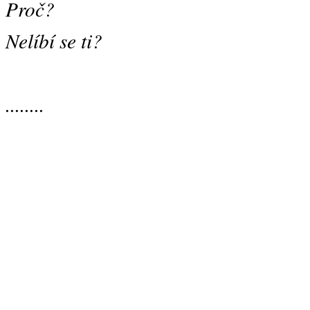
Proč?
Nelíbí se ti?
........