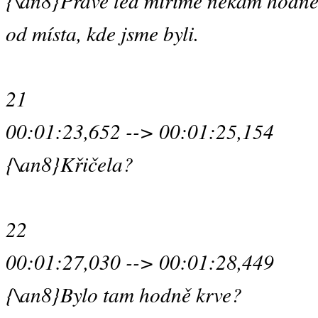
{\an8}Právě teď míříme někam hodně
od místa, kde jsme byli.
21
00:01:23,652 --> 00:01:25,154
{\an8}Křičela?
22
00:01:27,030 --> 00:01:28,449
{\an8}Bylo tam hodně krve?