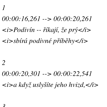
1
00:00:16,261 --> 00:00:20,261
<i>Podivín -- říkají, že prý</i>
<i>sbírá podivné příběhy</i>
2
00:00:20,301 --> 00:00:22,541
<i>a když uslyšíte jeho hvizd,</i>
3