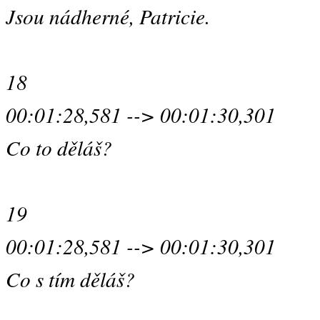
Jsou nádherné, Patricie.
18
00:01:28,581 --> 00:01:30,301
Co to děláš?
19
00:01:28,581 --> 00:01:30,301
Co s tím děláš?