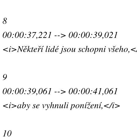
8
00:00:37,221 --> 00:00:39,021
<i>Někteří lidé jsou schopni všeho,<
9
00:00:39,061 --> 00:00:41,061
<i>aby se vyhnuli ponížení,</i>
10