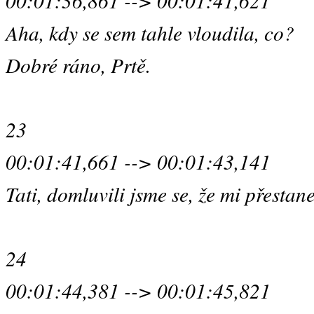
00:01:36,861 --> 00:01:41,621
Aha, kdy se sem tahle vloudila, co?
Dobré ráno, Prtě.
23
00:01:41,661 --> 00:01:43,141
Tati, domluvili jsme se, že mi přestane
24
00:01:44,381 --> 00:01:45,821