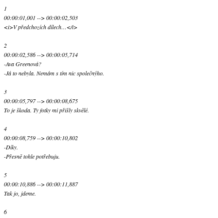
1
00:00:01,001 --> 00:00:02,503
<i>V předchozích dílech…</i>
2
00:00:02,586 --> 00:00:05,714
-Ava Greenová?
-Já to nebyla. Nemám s tím nic společnýho.
3
00:00:05,797 --> 00:00:08,675
To je škoda. Ty fotky mi přišly skvělé.
4
00:00:08,759 --> 00:00:10,802
-Díky.
-Přesně tohle potřebuju.
5
00:00:10,886 --> 00:00:11,887
Tak jo, jdeme.
6