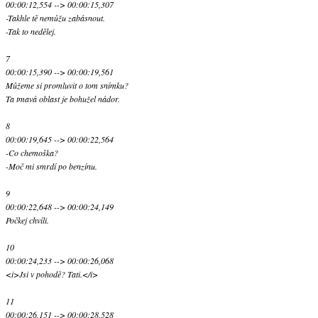
00:00:12,554 --> 00:00:15,307
-Takhle tě nemůžu zabásnout.
-Tak to nedělej.
7
00:00:15,390 --> 00:00:19,561
Můžeme si promluvit o tom snímku?
Ta tmavá oblast je bohužel nádor.
8
00:00:19,645 --> 00:00:22,564
-Co chemoška?
-Moč mi smrdí po benzínu.
9
00:00:22,648 --> 00:00:24,149
Počkej chvíli.
10
00:00:24,233 --> 00:00:26,068
<i>Jsi v pohodě? Tati.</i>
11
00:00:26,151 --> 00:00:28,528