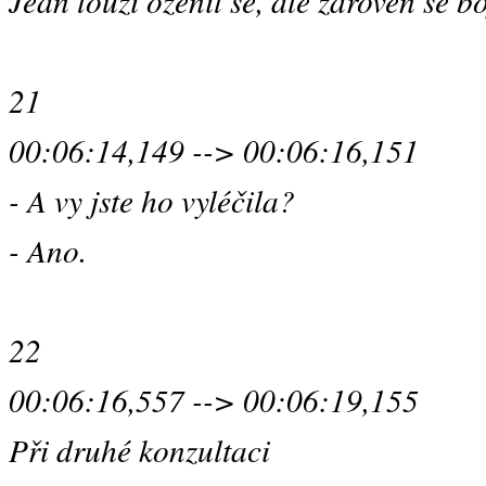
Jean touží oženit se, ale zároveň se bo
21
00:06:14,149 --> 00:06:16,151
- A vy jste ho vyléčila?
- Ano.
22
00:06:16,557 --> 00:06:19,155
Při druhé konzultaci