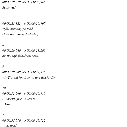
00:00:19,279 --> 00:00:20,946
Saule, ne!
7
00:00:23,122 --> 00:00:26,497
Tyhle agentury po tobě
chtějí něco nemyslitelného,
8
00:00:26,580 --> 00:00:29,205
ale neznají skutečnou cenu.
9
00:00:29,289 --> 00:00:32,536
<i>Ti znají jen ti, co na tom dělají.</i>
10
00:00:32,669 --> 00:00:35,419
- Plánoval jste, že zemře.
- Ano.
11
00:00:35,510 --> 00:00:38,122
- Víte proč?