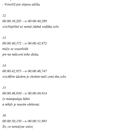
- Vytvořil jste slepou uličku.
12
00:00:38,205 --> 00:00:40,289
<i>Nepřítel už nemá žádná vodítka,</i>
13
00:00:40,372 --> 00:00:42,872
může se soustředit
jen na nalezení toho disku.
14
00:00:42,955 --> 00:00:46,747
<i>Mým úkolem je chránit naši zemi tím,</i>
15
00:00:46,830 --> 00:00:49,914
že manipuluju lidmi
a někdy je musím obětovat.
16
00:00:50,150 --> 00:00:51,983
To, co nemůžete snést,