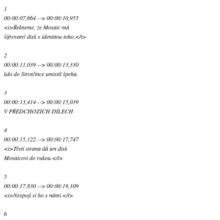
1
00:00:07,664 --> 00:00:10,955
<i>Řekneme, že Mosaic má
šifrovaný disk s identitou toho,</i>
2
00:00:11,039 --> 00:00:13,330
kdo do Sirotčince umístil špeha.
3
00:00:13,414 --> 00:00:15,039
V PŘEDCHOZÍCH DÍLECH
4
00:00:15,122 --> 00:00:17,747
<i>Třetí strana dá ten disk
Mosaicovi do rukou.</i>
5
00:00:17,830 --> 00:00:19,109
<i>Nespojí si ho s námi.</i>
6