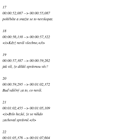
17
00:00:52,087 --> 00:00:55,087
pohřběte a snažte se to nevykopat.
18
00:00:56,138 --> 00:00:57,322
<i>Když nevíš všechno,</i>
19
00:00:57,387 --> 00:00:59,262
jak víš, že děláš správnou věc?
20
00:00:59,295 --> 00:01:02,372
Buď vděčný za to, co nevíš.
21
00:01:02,455 --> 00:01:05,109
<i>Bylo hezké, že se někdo
zachoval správně.</i>
22
00:01:05,376 --> 00:01:07,604