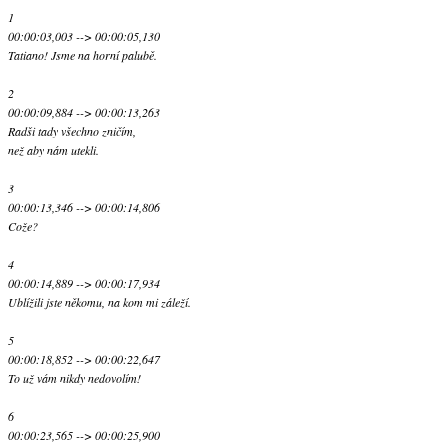
1
00:00:03,003 --> 00:00:05,130
Tatiano! Jsme na horní palubě.
2
00:00:09,884 --> 00:00:13,263
Radši tady všechno zničím,
než aby nám utekli.
3
00:00:13,346 --> 00:00:14,806
Cože?
4
00:00:14,889 --> 00:00:17,934
Ublížili jste někomu, na kom mi záleží.
5
00:00:18,852 --> 00:00:22,647
To už vám nikdy nedovolím!
6
00:00:23,565 --> 00:00:25,900