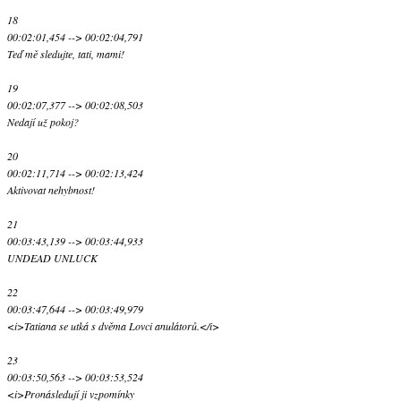
18
00:02:01,454 --> 00:02:04,791
Teď mě sledujte, tati, mami!
19
00:02:07,377 --> 00:02:08,503
Nedají už pokoj?
20
00:02:11,714 --> 00:02:13,424
Aktivovat nehybnost!
21
00:03:43,139 --> 00:03:44,933
UNDEAD UNLUCK
22
00:03:47,644 --> 00:03:49,979
<i>Tatiana se utká s dvěma Lovci anulátorů.</i>
23
00:03:50,563 --> 00:03:53,524
<i>Pronásledují ji vzpomínky