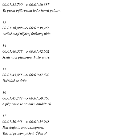
00:01:33,760 --> 00:01:36,387
Ta parta infiltrovala loď z horní paluby.
13
00:01:36,888 --> 00:01:39,265
Určitě mají nějakej únikovej plán.
14
00:01:40,558 --> 00:01:42,602
Jestli nám pláchnou, Fúko umře.
15
00:01:45,855 --> 00:01:47,690
Pořádně se držte
16
00:01:47,774 --> 00:01:50,360
a připravte se na bitku anulátorů.
17
00:01:50,443 --> 00:01:54,948
Potřebuju tu tvou schopnost.
Tak mi prosím píchni, Čikaro!