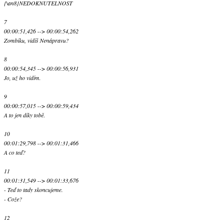
{\an8}NEDOKNUTELNOST
7
00:00:51,426 --> 00:00:54,262
Zombíku, vidíš Nenápravu?
8
00:00:54,345 --> 00:00:56,931
Jo, už ho vidím.
9
00:00:57,015 --> 00:00:59,434
A to jen díky tobě.
10
00:01:29,798 --> 00:01:31,466
A co teď?
11
00:01:31,549 --> 00:01:33,676
- Teď to tady skoncujeme.
- Cože?
12