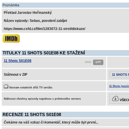
Poznámka
Překlad Jaroslav Heřmanský
Název epizody: Sebas, povolení zabíjet
https://www.csfd.cz/film/1283072-11-strel/diskuze/
TITULKY 11 SHOTS S01E08 KE STAŽENÍ
11 Shots S01E08
Stáhnout v ZIP
11 SHOTS 
11 Shots (sezón
Seznam ostatních dílů TV seriálu
Stáhnout všechny epizody najednou z prémiového serveru
VŠECH
RECENZE 11 SHOTS S01E08
Čekáme na váš vzkaz či komentář, který může být první...