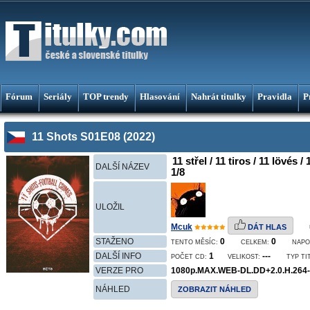
Fórum
Seriály
TOP trendy
Hlasování
Nahrát titulky
Pravidla
P
11 Shots S01E08 (2022)
11 střel / 11 tiros / 11 lövés 
DALŠÍ NÁZEV
1/8
ULOŽIL
Mcuk
DÁT HLAS
STAŽENO
0
0
TENTO MĚSÍC:
CELKEM:
NAPO
DALŠÍ INFO
1
---
POČET CD:
VELIKOST:
TYP TI
VERZE PRO
1080p.MAX.WEB-DL.DD+2.0.H.264
NÁHLED
ZOBRAZIT NÁHLED