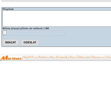
Příspěvek:
Můžete připojit přílohu do velikosti 1 MB
SlimFOX.cz
Pedikúra Brno
Kosmetika Brno
Čištění pleti
Netusers.cz
Tit