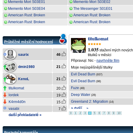
Memento Mori S03E01
Memento Mori S03E02
Memento Mori S03E04
The Messenger S01E01
American Rust: Broken
American Rust: Broken
Justice S02E01
Justice S02E02
American Rust: Broken
American Rust: Broken
Justice S02E04
Justice S02E05
saurix
titulkomat
Průběžné měsíční hodnocení
1.179
1.035
ch
stažení mých nových
stažení mých nových
saurix
46
titulků v měsíci
titulků v měsíci
Připravuji: Nic -
navrhněte film
Připravuji:
Treasure & Dirt
dmin1980
21
Moje nejúspěšnější titulky
Moje nejúspěšnější titulky
The Odyssey
Evil Dead Burn
(333)
(937)
KenoL
21
Backrooms
Evil Dead Burn
(265)
(98)
The Odyssey
Fuze
titulkomat
20
(245)
(49)
The Death of Robin Hood
Deep Water
lordek
19
(160)
(28)
The Dark S01E04
Greenland 2: Migration
K4rm4d0n
15
(139)
(14)
a další ... »
a další ... »
vasabi
7
0
1
2
3
4
5
6
7
8
9
10
další překladatelé »
Poslední komentáře