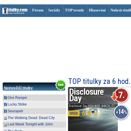
Fórum
Seriály
TOP trendy
Hlasování
Nahrát titul
TOP titulky za 6 hod.
Nejnovější titulky
Soulm8te
Disclosure
6.
7.
Day
One Ranger
Soulm8te.2026.WEB (iT, MA)
Lucky Strike
6.5
Disclosure.Day.2026.WEB (AMZN, iT)
33
14
Seurapeli
+
%
+
%
6.5
The Walking Dead: Dead City
Last Week Tonight with John
Oliver