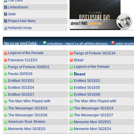
The Dark
Liebestraum
Jade
Project Hail Mary
dmin1980
dmin1980
Hollands hoop
Na co se nyní čeká.
schváleno - objeví se při příštím přenosu
zatím nesch
Legend of the Female
Fangs of Fortune S01E34
General S01E10
Futurama S11E03
Bidad
Legend of the Female
Fangs of Fortune S00E01
General S01E11
Beast
Fauda S05E06
Entitled S01E01
Entitled S01E02
Entitled S01E04
Entitled S01E05
Entitled S01E07
Entitled S01E08
The Man Who Played with
The Man Who Played with
Fire S01E02
Fire S01E03
The Messenger S01E03
The Messenger S01E04
The Messenger S01E06
The Messenger S01E07
American Rust: Broken
Memento Mori S02E01
Justice S02E10
Memento Mori S02E03
Memento Mori S02E04