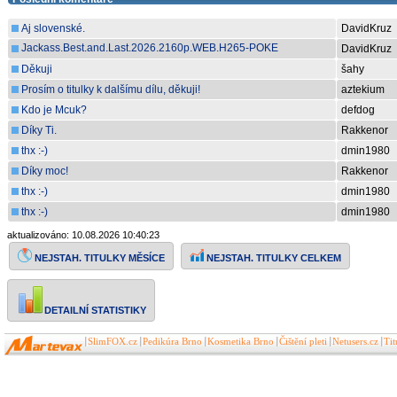
Aj slovenské.
DavidKruz
Jackass.Best.and.Last.2026.2160p.WEB.H265-POKE
DavidKruz
[13,1 GB]
Děkuji
šahy
Obsahuje aj ofiko české titulky.
Prosím o titulky k dalšímu dílu, děkuji!
aztekium
Kdo je Mcuk?
defdog
Díky Ti.
Rakkenor
thx :-)
dmin1980
Díky moc!
Rakkenor
thx :-)
dmin1980
thx :-)
dmin1980
aktualizováno: 10.08.2026 10:40:23
NEJSTAH. TITULKY CELKEM
NEJSTAH. TITULKY MĚSÍCE
DETAILNÍ STATISTIKY
SlimFOX.cz
Pedikúra Brno
Kosmetika Brno
Čištění pleti
Netusers.cz
Ti