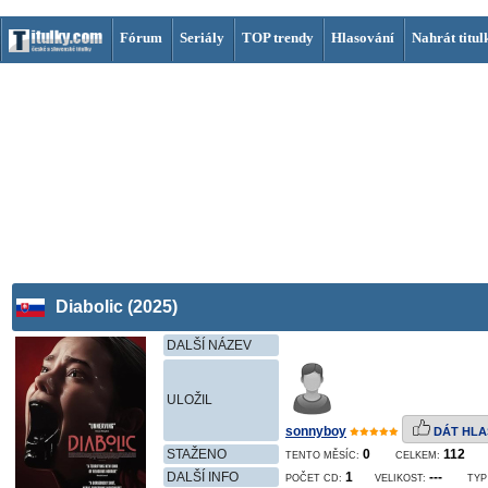
Fórum
Seriály
TOP trendy
Hlasování
Nahrát titul
Diabolic (2025)
DALŠÍ NÁZEV
ULOŽIL
sonnyboy
DÁT HLA
STAŽENO
0
112
TENTO MĚSÍC:
CELKEM:
DALŠÍ INFO
1
---
POČET CD:
VELIKOST:
TYP