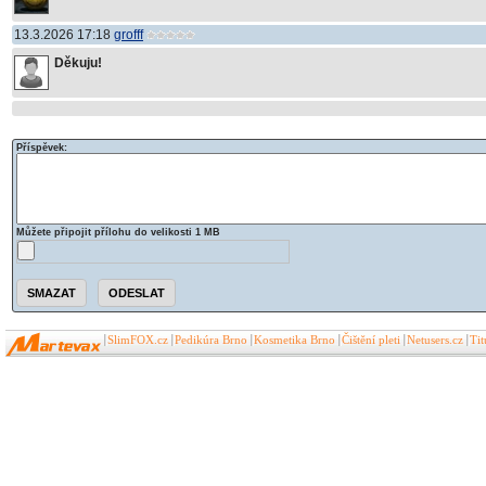
13.3.2026 17:18
grofff
Děkuju!
Příspěvek:
Můžete připojit přílohu do velikosti 1 MB
SlimFOX.cz
Pedikúra Brno
Kosmetika Brno
Čištění pleti
Netusers.cz
Ti