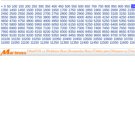
<
0
50
100
150
200
250
300
350
400
450
500
550
600
650
700
750
800
850
900
950
10
1350
1400
1450
1500
1550
1600
1650
1700
1750
1800
1850
1900
1950
2000
2050
2100
2450
2500
2550
2600
2650
2700
2750
2800
2850
2900
2950
3000
3050
3100
3150
3200
3550
3600
3650
3700
3750
3800
3850
3900
3950
4000
4050
4100
4150
4200
4250
4300
4650
4700
4750
4800
4850
4900
4950
5000
5050
5100
5150
5200
5250
5300
5350
5400
5750
5800
5850
5900
5950
6000
6050
6100
6150
6200
6250
6300
6350
6400
6450
6500
6850
6900
6950
7000
7050
7100
7150
7200
7250
7300
7350
7400
7450
7500
7550
7600
7950
8000
8050
8100
8150
8200
8250
8300
8350
8400
8450
8500
8550
8600
8650
8700
9050
9100
9150
9200
9250
9300
9350
9400
9450
9500
9550
9600
9650
9700
9750
9800
10100
10150
10200
10250
10300
10350
10400
10450
10500
10550
10600
10650
10700
11000
11050
11100
11150
11200
11250
11300
11350
11400
11450
11500
11550
11600
116
SlimFOX.cz
Pedikúra Brno
Kosmetika Brno
Čištění pleti
Netusers.cz
Tit