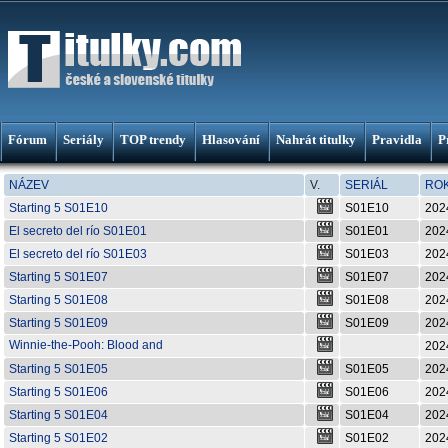
Fórum
Seriály
TOP trendy
Hlasování
Nahrát titulky
Pravidla
P
NÁZEV
V.
SERIÁL
RO
Starting 5 S01E10
S01E10
202
El secreto del río S01E01
S01E01
202
El secreto del río S01E03
S01E03
202
Starting 5 S01E07
S01E07
202
Starting 5 S01E08
S01E08
202
Starting 5 S01E09
S01E09
202
Winnie-the-Pooh: Blood and
202
Honey 2
Starting 5 S01E05
S01E05
202
Starting 5 S01E06
S01E06
202
Starting 5 S01E04
S01E04
202
Starting 5 S01E02
S01E02
202