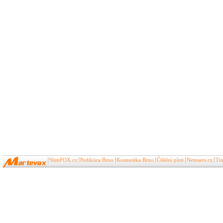
SlimFOX.cz
Pedikúra Brno
Kosmetika Brno
Čištění pleti
Netusers.cz
Ti