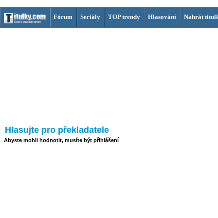
Fórum
Seriály
TOP trendy
Hlasování
Nahrát titul
Hlasujte pro překladatele
Abyste mohli hodnotit, musíte být přihlášení