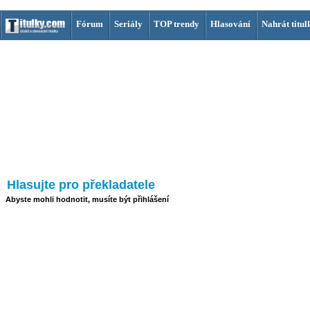
Fórum
Seriály
TOP trendy
Hlasování
Nahrát titul
Hlasujte pro překladatele
Abyste mohli hodnotit, musíte být přihlášení