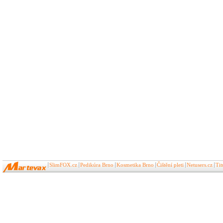
SlimFOX.cz
Pedikúra Brno
Kosmetika Brno
Čištění pleti
Netusers.cz
Ti