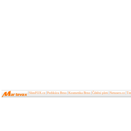
SlimFOX.cz
Pedikúra Brno
Kosmetika Brno
Čištění pleti
Netusers.cz
Ti