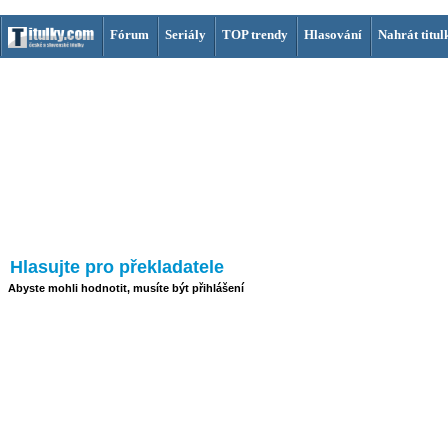
Fórum
Seriály
TOP trendy
Hlasování
Nahrát titul
Hlasujte pro překladatele
Abyste mohli hodnotit, musíte být přihlášení