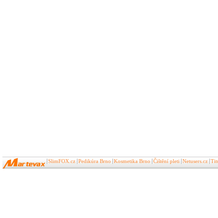
SlimFOX.cz
Pedikúra Brno
Kosmetika Brno
Čištění pleti
Netusers.cz
Ti