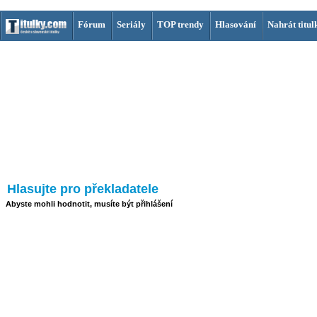
Fórum
Seriály
TOP trendy
Hlasování
Nahrát titul
Hlasujte pro překladatele
Abyste mohli hodnotit, musíte být přihlášení