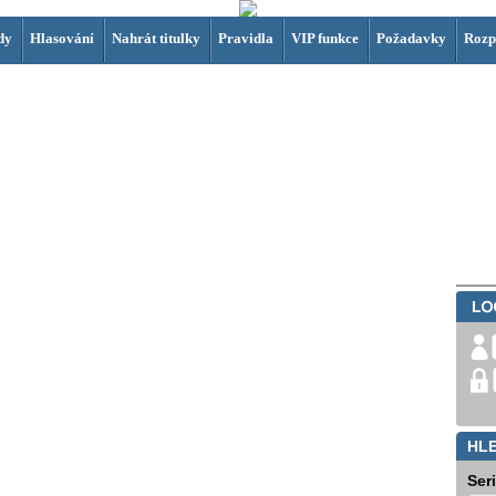
dy
Hlasování
Nahrát titulky
Pravidla
VIP funkce
Požadavky
Rozp
HL
Ser