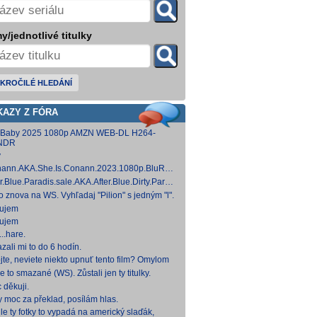
y/jednotlivé titulky
KROČILÉ HLEDÁNÍ
KAZY Z FÓRA
 Baby 2025 1080p AMZN WEB-DL H264-
NDR
y
ann.AKA.She.Is.Conann.2023.1080p.BluRay.DDP5.1.x264-
 [14,53 GB]
er.Blue.Paradis.sale.AKA.After.Blue.Dirty.Paradise.2021.1080p.BluRay.DDP5.1.x26
 [15,19 GB]
to znova na WS. Vyhľadaj "Pilion" s jedným "l".
ujem
ujem
..hare.
zali mi to do 6 hodín.
jte, neviete niekto upnuť tento film? Omylom
 ho vymazal a neviem ho nikde nájsť. Robil
e to smazané (WS). Zůstali jen ty titulky.
 na
 děkuji.
y moc za překlad, posílám hlas.
le ty fotky to vypadá na americký slaďák,