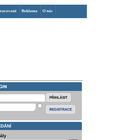
racované
Reklama
O nás
REGISTRACE
EDÁNÍ
iály