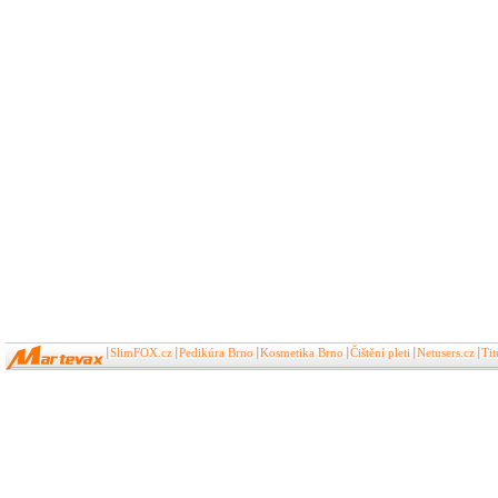
SlimFOX.cz
Pedikúra Brno
Kosmetika Brno
Čištění pleti
Netusers.cz
Ti