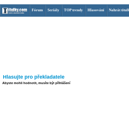
Fórum
Seriály
TOP trendy
Hlasování
Nahrát titul
Hlasujte pro překladatele
Abyste mohli hodnotit, musíte být přihlášení