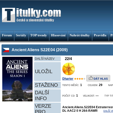
Fórum
Seriály
TOP trendy
Hlasování
Nahrát titulky
Pravidla
P
Ancient Aliens S22E04 (2009)
22/4
DALŠÍ NÁZEV
ULOŽIL
Dharter
DÁT HLAS
STAŽENO
1
29
TENTO MĚSÍC:
CELKEM:
NAP
DALŠÍ
1
---
POČET CD:
VELIKOST:
TYP TI
INFO
VERZE
Ancient.Aliens.S22E04 Extraterres
PRO
DL AAC2 0 H 264-RAWR
DALŠÍ 