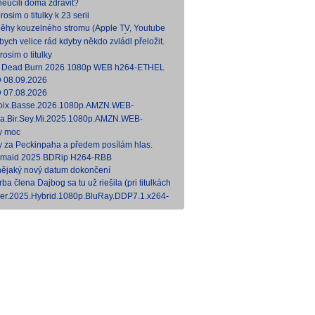
neučili doma zdravit?
ky, s
osim o titulky k 23 serii
běhy kouzelného stromu (Apple TV, Youtube
ies) jen dabing CZ/SK, bez titulků
 bych velice rád kdyby někdo zvládl přeložit.
uji předem
rosim o titulky
l Dead Burn 2026 1080p WEB h264-ETHEL
 08.09.2026
 07.08.2026
oix.Basse.2026.1080p.AMZN.WEB-
DDP5.1.H.264-MADSKY [7,79 GB] Bez
a.Bir.Sey.Mi.2025.1080p.AMZN.WEB-
lickej podpory; len francúz
DDP2.0.H.264-TURG [7,20 GB] Zatiaľ bez
y moc
ických titulkov.
y za Peckinpaha a předem posílám hlas.
maid 2025 BDRip H264-RBB
nějaký nový datum dokončení
ba člena Dajbog sa tu už riešila (pri titulkách
ressure).
er.2025.Hybrid.1080p.BluRay.DDP7.1.x264-
oSenpai [12,7 GB]