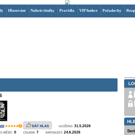
dy
Hlasování
Nahrát titulky
Pravidla
VIP funkce
Požadavky
Rozp
6
HL
abi
7
31.5.2026
DÁT HLAS
ULOŽENO:
Ser
0
7
24.6.2026
O MĚSÍC:
CELKEM:
NAPOSLEDY: