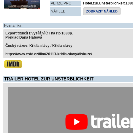
VERZE PRO
Hotel.zur.Unsterblichkeit.10
NÁHLED
ZOBRAZIT NÁHLED
Poznámka
Export titulků z vysílání ČT na rip 1080p.
Překlad Dana Hábová
Český název: Křídla slávy / Křídla slávy
https://www.csfd.cz/film/26113-kridla-slavy/diskuze/
TRAILER HOTEL ZUR UNSTERBLICHKEIT