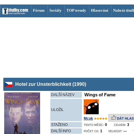
Fórum
Seriály
TOP trendy
Hlasování
Nahrát titul
Hotel zur Unsterblichkeit (1990)
Wings of Fame
DALŠÍ NÁZEV
ULOŽIL
Mcuk
DÁT HLAS
STAŽENO
0
3
TENTO MĚSÍC:
CELKEM:
DALŠÍ INFO
1
---
POČET CD:
VELIKOST: