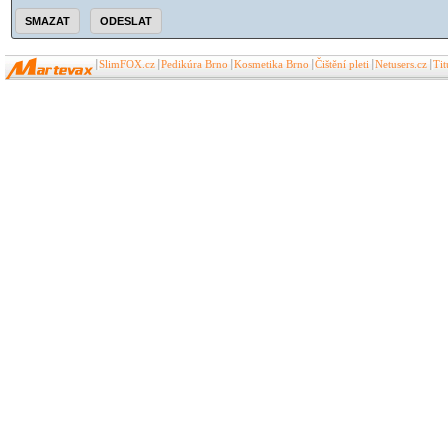
SlimFOX.cz
Pedikúra Brno
Kosmetika Brno
Čištění pleti
Netusers.cz
Ti