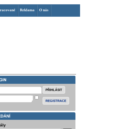
racované
Reklama
O nás
REGISTRACE
EDÁNÍ
iály