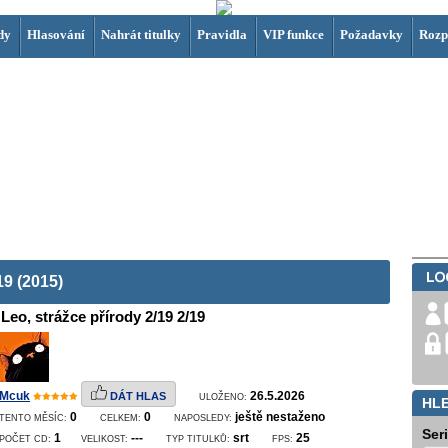
dy
Hlasování
Nahrát titulky
Pravidla
VIP funkce
Požadavky
Rozp
19 (2015)
Leo, strážce přírody 2/19 2/19
Mcuk
26.5.2026
DÁT HLAS
ULOŽENO:
HL
0
0
ještě nestaženo
TENTO MĚSÍC:
CELKEM:
NAPOSLEDY:
Ser
1
---
srt
25
POČET CD:
VELIKOST:
TYP TITULKŮ:
FPS: