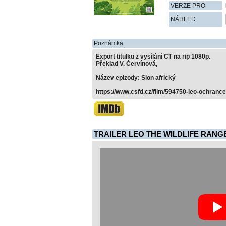
VERZE PRO
NÁHLED
Poznámka
Export titulků z vysílání ČT na rip 1080p.
Překlad V. Červínová,
Název epizody: Slon africký
https://www.csfd.cz/film/594750-leo-ochrance-
TRAILER LEO THE WILDLIFE RANG