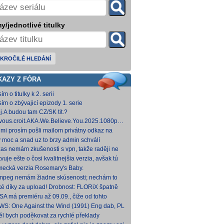
y/jednotlivé titulky
KROČILÉ HLEDÁNÍ
KAZY Z FÓRA
ím o titulky k 2. serii
sím o zbývajicí epizody 1. serie
j.A budou tam CZ/SK tit.?
vous.croit.AKA.We.Believe.You.2025.1080p.AMZN.WEB-
DDP5.1.H.264-Kitsune [5,24 GB]
 mi prosím pošli mailom privátny odkaz na
hovna.cz, kde to nahráš.
y moc a snad uz to brzy admin schválí
zas nemám zkušenosti s vpn, takže raději ne
 Každopádně v té verzi od FLORiX je slyšet FC-
vuje ešte o čosi kvalitnejšia verzia, avšak tú
p
mi nepodarilo zohnať.
ecká verzia Rosemary's Baby.
come.Home.Baby.2025.G
come.Home.Baby.2025.GERMAN.1080p.WEB.x265-
fmpeg nemám žiadne skúsenosti; nechám to
C [1,74 GB] V príloh
teba. Môžeš opraviť a nahodiť na WS, ak
ké díky za upload! Drobnost: FLORiX špatně
eš.
apoval audio kanály (nejspíš vzniklo
SA má premiéru až 09.09., čiže od tohto
vodem z DTS
umu bude VoD za taký mesiac, možno dva.
WS: One Against the Wind (1991) Eng dab, PL
díme...
mkv Polské titulky, ale kvalita obrazu je slabší.
ěl bych poděkovat za rychlé překlady
ímavých titulů, patří Vám můj dík. O to více mne