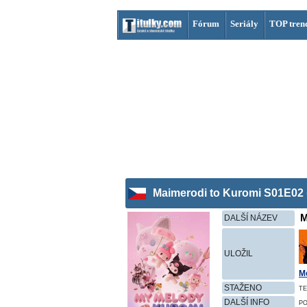
Fórum
Seriály
TOP tren
Maimerodi to Kuromi S01E02 
M
DALŠÍ NÁZEV
ULOŽIL
M
STAŽENO
TE
DALŠÍ INFO
P