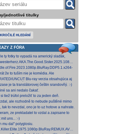
y/jednotlivé titulky
KROČILÉ HLEDÁNÍ
KAZY Z FÓRA
le ty fotky to vypadá na americký slaďák,
em opak je pravdou..... Kdysi jsem četl i
westerherz.AKA.The.Good.Sister.2025.1080p.AMZN.WEB-
žku, da
DDP5.1.H.264-cinepth [5,88 GB] Nemecké
dle.of.Fire.2023.1080p.BluRay.DDP5.1.x264-
d
 [18,74 GB]
rát že to tuším nie je komédia. Ale
mietačka sa môže konať. Možno príde aj
ATED/UNCUT Blu-ray verzia obsahujúca aj
edov pes a tomu
 frontal Skarsgårda, explicitnejšie zábery sexu
zase je ta translátorovej češtin srandovňý. :-)
od
 iné sa ani nedalo čakať.
si tiež trúfol preložiť to za jeden deň.
zdal, ale rozhodně to nebude puštěné mimo
mium. Samozřejmě překladač.
, tak to nevzdal, ono je to uz hotove a nahrate.
eram, ze prekladatel to vzdal a zapisane to
titulkomat.
 mit uns... :-)
h mu dal" polyglosiu.
.Killer.Elite.1975.1080p.BluRay.REMUX.AVC.FLAC1.0-
MeSToR [21,73 GB] Dnes na WS.