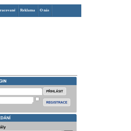
racované
Reklama
O nás
REGISTRACE
EDÁNÍ
iály