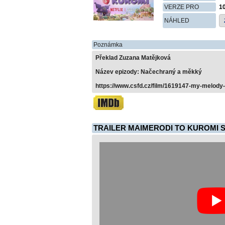
VERZE PRO
1
NÁHLED
Poznámka
Překlad Zuzana Matějková
Název epizody: Načechraný a měkký
https://www.csfd.cz/film/1619147-my-melody-
TRAILER MAIMERODI TO KUROMI S