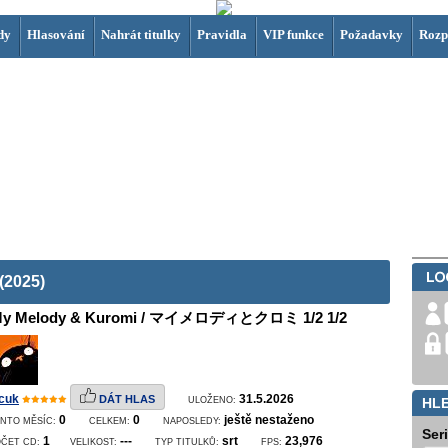
dy
Hlasování
Nahrát titulky
Pravidla
VIP funkce
Požadavky
Rozp
(2025)
y Melody & Kuromi / マイメロディとクロミ 1/2 1/2
cuk
31.5.2026
DÁT HLAS
ULOŽENO:
HL
0
0
ještě nestaženo
NTO MĚSÍC:
CELKEM:
NAPOSLEDY:
Ser
1
---
srt
23,976
OČET CD:
VELIKOST:
TYP TITULKŮ:
FPS: