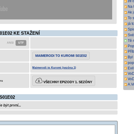
že b
ital
Na 
naz
Ak 
veľ
To s
veľ
keď
já t
čas
sem
Spi
01E02 KE STAŽENÍ
DD2
Své
pop
Tě 
titul
Popr
Pří
Mov
MAIMERODI TO KUROMI S01E02
Byl
Děk
pop
Maimerodi to Kuromi (sezóna 1)
Evi
VoD
VoD
eru
VŠECHNY EPIZODY 1. SEZÓNY
A.V
DL.
ang
S01E02
být první...