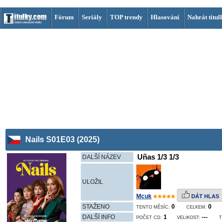
Fórum
Seriály
TOP trendy
Hlasování
Nahrát titul
Nails S01E03 (2025)
Uñas 1/3 1/3
DALŠÍ NÁZEV
ULOŽIL
Mcuk
DÁT HLAS
STAŽENO
0
0
TENTO MĚSÍC:
CELKEM:
DALŠÍ INFO
1
---
POČET CD:
VELIKOST:
T