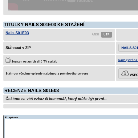
TITULKY NAILS S01E03 KE STAŽENÍ
Nails S01E03
Stáhnout v ZIP
NAILS S0
Nails (sezóna 
Seznam ostatních dílů TV seriálu
Stáhnout všechny epizody najednou z prémiového serveru
VŠEC
RECENZE NAILS S01E03
Čekáme na váš vzkaz či komentář, který může být první...
Příspěvek: