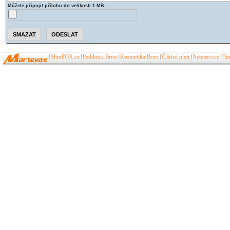
Můžete připojit přílohu do velikosti 1 MB
SlimFOX.cz
Pedikúra Brno
Kosmetika Brno
Čištění pleti
Netusers.cz
Ti