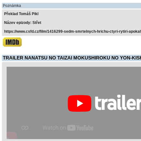
Poznámka
Překlad Tomáš Pikl
Název epizody: Střet
https://www.csfd.cz/film/1416299-sedm-smrtelnych-hrichu-ctyri-rytiri-apoka
TRAILER NANATSU NO TAIZAI MOKUSHIROKU NO YON-KISH