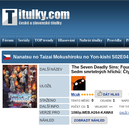
Fórum
Seriály
TOP trendy
Hlasování
Nahrát titulky
Pravidla
P
Nanatsu no Taizai Mokushiroku no Yon-kishi S02E04 
The Seven Deadly Sins: Four
DALŠÍ NÁZEV
Sedm smrtelných hříchů: Čtyř
ULOŽIL
Mcuk
DÁT HLAS
STAŽENO
0
1
TENTO MĚSÍC:
CELKEM:
NAPO
DALŠÍ INFO
1
---
POČET CD:
VELIKOST:
TYP TI
VERZE PRO
1080p.WEB.H264-KAWAII
DALŠÍ
NÁHLED
ZOBRAZIT NÁHLED