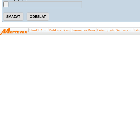
SlimFOX.cz
Pedikúra Brno
Kosmetika Brno
Čištění pleti
Netusers.cz
Tit