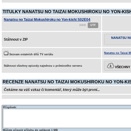
TITULKY NANATSU NO TAIZAI MOKUSHIROKU NO YON-KISHI
Nanatsu no Taizai Mokushiroku no Yon-kishi S02E04
NANATSU NO
Stáhnout v ZIP
Nanatsu no Taizai M
Seznam ostatních dílů TV seriálu
Stáhnout všechny epizody najednou z prémiového serveru
VŠECHNY 
RECENZE NANATSU NO TAIZAI MOKUSHIROKU NO YON-KIS
Čekáme na váš vzkaz či komentář, který může být první...
Příspěvek:
Můžete připojit přílohu do velikosti 1 MB