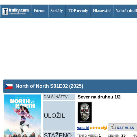
Fórum
Seriály
TOP trendy
Hlasování
Nahrát titul
North of North S01E02 (2025)
Sever na druhou 1/2
DALŠÍ NÁZEV
ULOŽIL
vasabi
7
DÁT HLAS
STAŽENO
1
25
TENTO MĚSÍC:
CELKEM:
NA