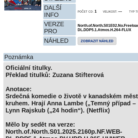
DALŠÍ
1
---
POČET CD:
VELIKOST:
TYP T
INFO
VERZE
North.of.North.S01E02.No.Freelo
PRO
DL.DDP5.1.Atmos.H.264-FLUX
NÁHLED
ZOBRAZIT NÁHLED
Poznámka
Oficiální titulky.
Překlad titulků: Zuzana Stifterová
Anotace:
Srdečná komedie o životě v kanadském měst
kruhem. Hrají Anna Lambe („Temný případ – 
Lynn Rajskub („24 hodin“). (Netflix)
Mělo by sedět na verze:
North.of.North.S01.2025.2160p.NF.WEB-