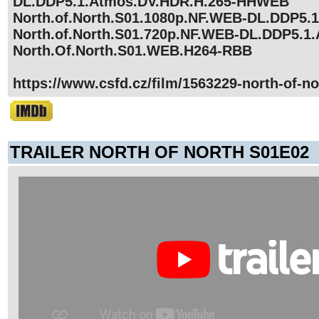
DL.DDP5.1.Atmos.DV.HDR.H.265-HHWEB
North.of.North.S01.1080p.NF.WEB-DL.DDP5.
North.of.North.S01.720p.NF.WEB-DL.DDP5.1
North.Of.North.S01.WEB.H264-RBB
https://www.csfd.cz/film/1563229-north-of-no
TRAILER NORTH OF NORTH S01E02