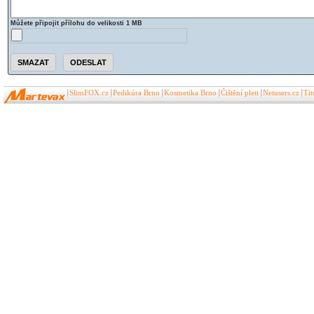
Můžete připojit přílohu do velikosti 1 MB
SlimFOX.cz
Pedikúra Brno
Kosmetika Brno
Čištění pleti
Netusers.cz
Ti