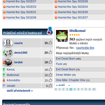
Harriet the Spy S02E07
Harriet the Spy S02E08
Harriet the Spy S02E03
Harriet the Spy S02E04
Harriet the Spy S02E01
Harriet the Spy S01E09
Harriet the Spy S01E06
Harriet the Spy S01E07
saurix
titulkomat
Průběžné měsíční hodnocení
726
503
ch
stažení mých nových
stažení mých nových
saurix
35
titulků v měsíci
titulků v měsíci
Připravuji: Nic -
navrhněte film
Připravuji:
Lucky Strike
dmin1980
20
Moje nejúspěšnější titulky
Moje nejúspěšnější titulky
The Odyssey
Evil Dead Burn
(299)
(480)
lordek
18
Backrooms
Fuze
(219)
(45)
The Odyssey
Evil Dead Burn
KenoL
18
(205)
(23)
The Death of Robin Hood
Deep Water
titulkomat
16
(132)
(20)
The Dark S01E04
One Mile: Chapter One
K4rm4d0n
15
(108)
(11)
a další ... »
a další ... »
vasabi
6
0
1
2
3
4
5
6
7
8
9
10
další překladatelé »
Poslední komentáře