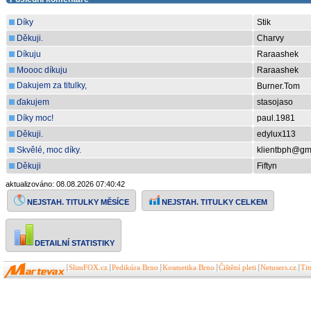
Díky
Stik
Děkuji.
Charvy
Díkuju
Raraashek
Moooc díkuju
Raraashek
Dakujem za titulky,
Burner.Tom
pasuju aj na 2160p iT WEB-DL DV HDR rls. od
ďakujem
stasojaso
xdmovies.
Díky moc!
paul.1981
Děkuji.
edylux113
Skvělé, moc díky.
klientbph@gm
Děkuji
Fiftyn
aktualizováno: 08.08.2026 07:40:42
NEJSTAH. TITULKY CELKEM
NEJSTAH. TITULKY MĚSÍCE
DETAILNÍ STATISTIKY
SlimFOX.cz
Pedikúra Brno
Kosmetika Brno
Čištění pleti
Netusers.cz
Ti