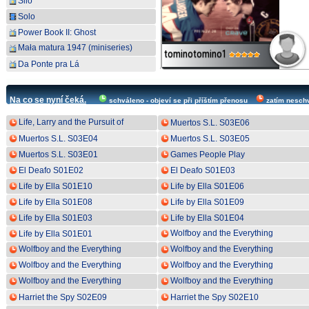
Silo
Solo
Power Book II: Ghost
Mała matura 1947 (miniseries)
K4rm4d0n
tominotomino1
Da Ponte pra Lá
Na co se nyní čeká.
schváleno - objeví se při příštím přenosu
zatím nesch
Life, Larry and the Pursuit of
Muertos S.L. S03E06
Unhappiness: an Almost
Muertos S.L. S03E04
Muertos S.L. S03E05
History of America S01E07
Muertos S.L. S03E01
Games People Play
El Deafo S01E02
El Deafo S01E03
Life by Ella S01E10
Life by Ella S01E06
Life by Ella S01E08
Life by Ella S01E09
Life by Ella S01E03
Life by Ella S01E04
Wolfboy and the Everything
Life by Ella S01E01
Factory S02E08
Wolfboy and the Everything
Wolfboy and the Everything
Factory S02E10
Factory S02E03
Wolfboy and the Everything
Wolfboy and the Everything
Factory S02E05
Factory S02E06
Wolfboy and the Everything
Wolfboy and the Everything
Factory S02E02
Factory S02E01
Harriet the Spy S02E09
Harriet the Spy S02E10