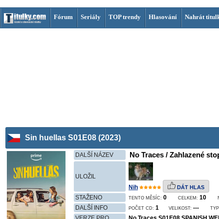
Fórum
Seriály
TOP trendy
Hlasování
Nahrát titul
Sin huellas S01E08 (2023)
No Traces / Zahlazené sto
DALŠÍ NÁZEV
ULOŽIL
Nih
DÁT HLAS
STAŽENO
0
10
TENTO MĚSÍC:
CELKEM:
DALŠÍ INFO
1
---
POČET CD:
VELIKOST:
TYP
VERZE PRO
No.Traces.S01E08.SPANISH.WE