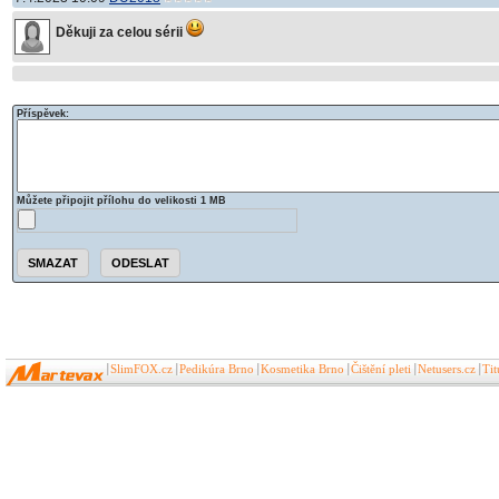
Děkuji za celou sérii
Příspěvek:
Můžete připojit přílohu do velikosti 1 MB
SlimFOX.cz
Pedikúra Brno
Kosmetika Brno
Čištění pleti
Netusers.cz
Ti