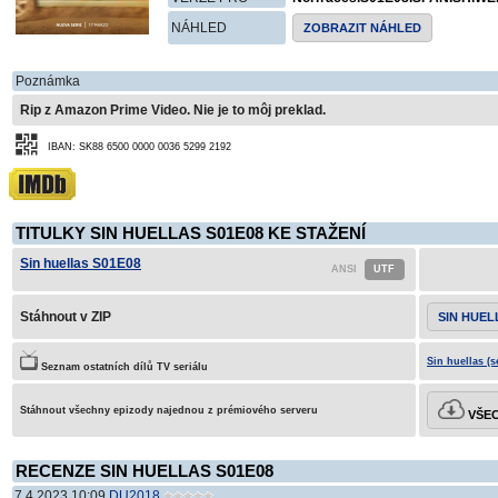
NÁHLED
ZOBRAZIT NÁHLED
Poznámka
Rip z Amazon Prime Video. Nie je to môj preklad.
IBAN: SK88 6500 0000 0036 5299 2192
TITULKY SIN HUELLAS S01E08 KE STAŽENÍ
Sin huellas S01E08
Stáhnout v ZIP
SIN HUEL
Sin huellas (s
Seznam ostatních dílů TV seriálu
Stáhnout všechny epizody najednou z prémiového serveru
VŠEC
RECENZE SIN HUELLAS S01E08
7.4.2023 10:09
DU2018