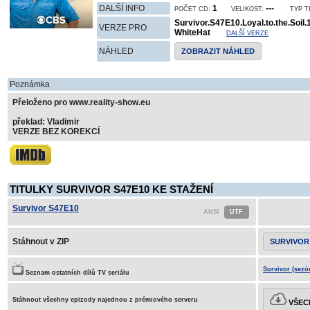
DALŠÍ INFO
1
---
POČET CD:
VELIKOST:
TYP T
Survivor.S47E10.Loyal.to.the.Soi
VERZE PRO
WhiteHat
DALŠÍ VERZE
NÁHLED
ZOBRAZIT NÁHLED
Poznámka
Přeloženo pro www.reality-show.eu
překlad: Vladimir
VERZE BEZ KOREKCÍ
TITULKY SURVIVOR S47E10 KE STAŽENÍ
Survivor S47E10
Stáhnout v ZIP
SURVIVOR
Survivor (sezó
Seznam ostatních dílů TV seriálu
Stáhnout všechny epizody najednou z prémiového serveru
VŠECH