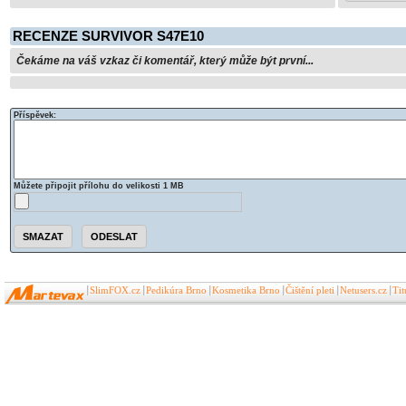
RECENZE SURVIVOR S47E10
Čekáme na váš vzkaz či komentář, který může být první...
Příspěvek:
Můžete připojit přílohu do velikosti 1 MB
SlimFOX.cz
Pedikúra Brno
Kosmetika Brno
Čištění pleti
Netusers.cz
Ti