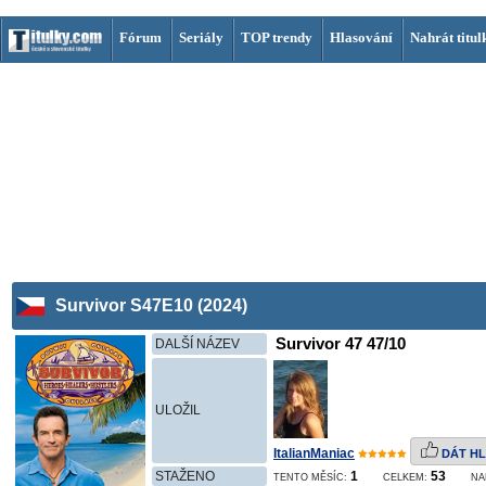
Fórum
Seriály
TOP trendy
Hlasování
Nahrát titul
Survivor S47E10 (2024)
Survivor 47 47/10
DALŠÍ NÁZEV
ULOŽIL
ItalianManiac
DÁT HL
STAŽENO
1
53
TENTO MĚSÍC:
CELKEM:
NA