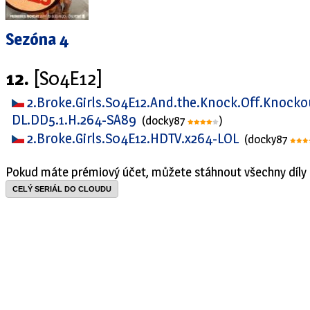
Sezóna 4
12.
[S04E12]
2.Broke.Girls.S04E12.And.the.Knock.Off.Knock
DL.DD5.1.H.264-SA89
(docky87
)
2.Broke.Girls.S04E12.HDTV.x264-LOL
(docky87
Pokud máte prémiový účet, můžete stáhnout všechny díly 
CELÝ SERIÁL DO CLOUDU