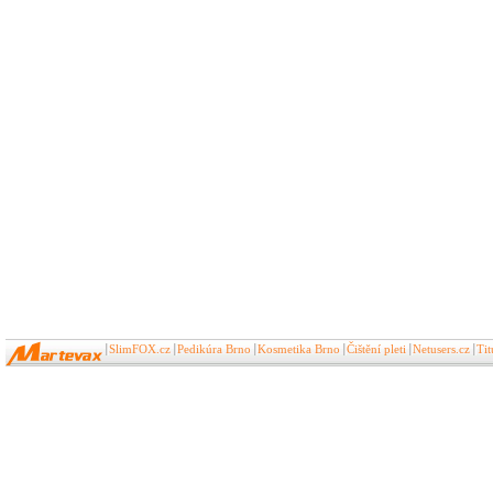
SlimFOX.cz
Pedikúra Brno
Kosmetika Brno
Čištění pleti
Netusers.cz
Ti