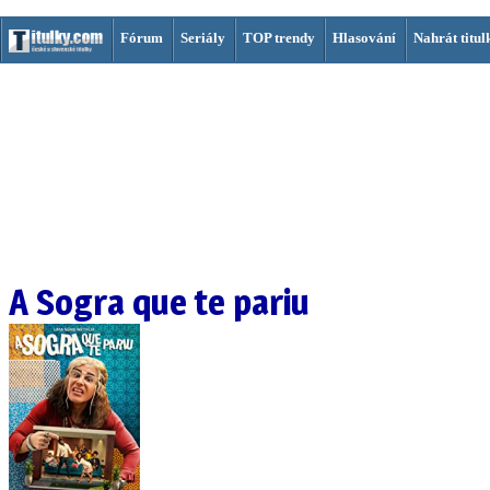
Fórum
Seriály
TOP trendy
Hlasování
Nahrát titul
A Sogra que te pariu