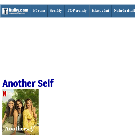
Fórum
Seriály
TOP trendy
Hlasování
Nahrát titul
Another Self