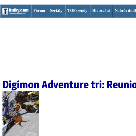
Fórum
Seriály
TOP trendy
Hlasování
Nahrát titul
Digimon Adventure tri: Reuni