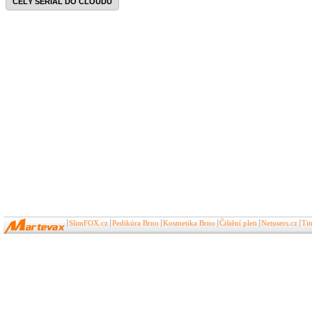
CELÝ SERIÁL DO CLOUDU
SlimFOX.cz
Pedikúra Brno
Kosmetika Brno
Čištění pleti
Netusers.cz
Ti