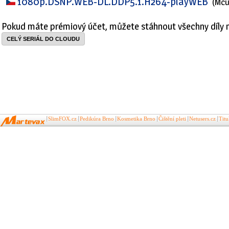
1080p.DSNP.WEB-DL.DDP5.1.H264-playWEB
(Mc
Pokud máte prémiový účet, můžete stáhnout všechny díly 
CELÝ SERIÁL DO CLOUDU
SlimFOX.cz
Pedikúra Brno
Kosmetika Brno
Čištění pleti
Netusers.cz
Tit