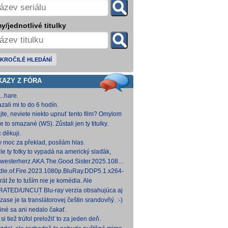
y/jednotlivé titulky
KROČILÉ HLEDÁNÍ
KAZY Z FÓRA
..hare.
zali mi to do 6 hodín.
jte, neviete niekto upnuť tento film? Omylom
 ho vymazal a neviem ho nikde nájsť. Robil
e to smazané (WS). Zůstali jen ty titulky.
 na
 děkuji.
y moc za překlad, posílám hlas.
le ty fotky to vypadá na americký slaďák,
em opak je pravdou..... Kdysi jsem četl i
westerherz.AKA.The.Good.Sister.2025.1080p.AMZN.WEB-
žku, da
DDP5.1.H.264-cinepth [5,88 GB] Nemecké
dle.of.Fire.2023.1080p.BluRay.DDP5.1.x264-
d
 [18,74 GB]
rát že to tuším nie je komédia. Ale
mietačka sa môže konať. Možno príde aj
ATED/UNCUT Blu-ray verzia obsahujúca aj
edov pes a tomu
 frontal Skarsgårda, explicitnejšie zábery sexu
zase je ta translátorovej češtin srandovňý. :-)
od
 iné sa ani nedalo čakať.
si tiež trúfol preložiť to za jeden deň.