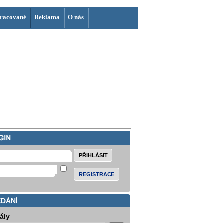
racované
Reklama
O nás
REGISTRACE
EDÁNÍ
iály