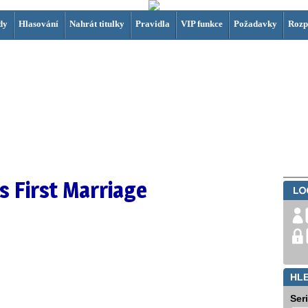
dy
Hlasování
Nahrát titulky
Pravidla
VIP funkce
Požadavky
Rozp
s First Marriage
HL
Ser