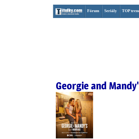
Fórum
Seriály
TOP tren
Georgie and Mandy'