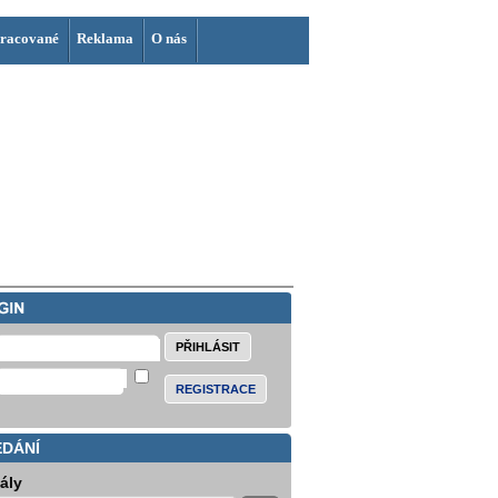
racované
Reklama
O nás
REGISTRACE
EDÁNÍ
iály