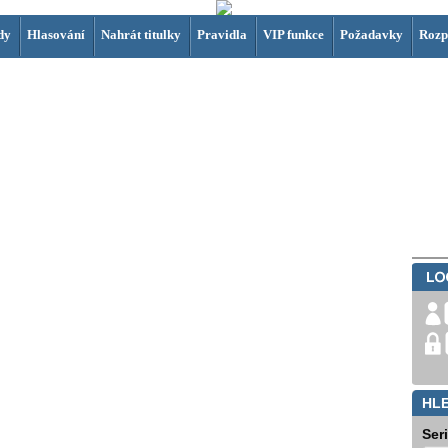
dy
Hlasování
Nahrát titulky
Pravidla
VIP funkce
Požadavky
Rozp
HL
Ser