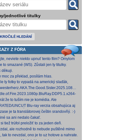
y/jednotlivé titulky
KROČILÉ HLEDÁNÍ
KAZY Z FÓRA
jte, neviete niekto upnuť tento film? Omylom
 ho vymazal a neviem ho nikde nájsť. Robil
e to smazané (WS). Zůstali jen ty titulky.
 na
 děkuji.
y moc za překlad, posílám hlas.
le ty fotky to vypadá na americký slaďák,
em opak je pravdou..... Kdysi jsem četl i
westerherz.AKA.The.Good.Sister.2025.1080p.AMZN.WEB-
žku, da
DDP5.1.H.264-cinepth [5,88 GB] Nemecké
dle.of.Fire.2023.1080p.BluRay.DDP5.1.x264-
d
 [18,74 GB]
rát že to tuším nie je komédia. Ale
mietačka sa môže konať. Možno príde aj
ATED/UNCUT Blu-ray verzia obsahujúca aj
edov pes a tomu
 frontal Skarsgårda, explicitnejšie zábery sexu
zase je ta translátorovej češtin srandovňý. :-)
od
 iné sa ani nedalo čakať.
si tiež trúfol preložiť to za jeden deň.
zdal, ale rozhodně to nebude puštěné mimo
mium. Samozřejmě překladač.
, tak to nevzdal, ono je to uz hotove a nahrate.