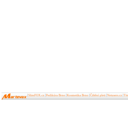
SlimFOX.cz
Pedikúra Brno
Kosmetika Brno
Čištění pleti
Netusers.cz
Ti