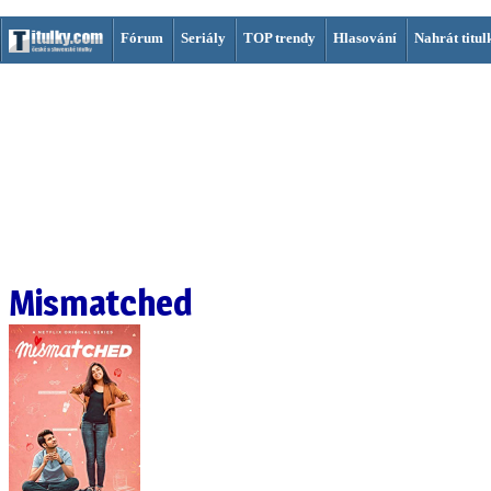
Fórum
Seriály
TOP trendy
Hlasování
Nahrát titul
Mismatched