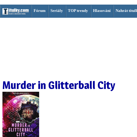
Fórum
Seriály
TOP trendy
Hlasování
Nahrát titul
Murder in Glitterball City