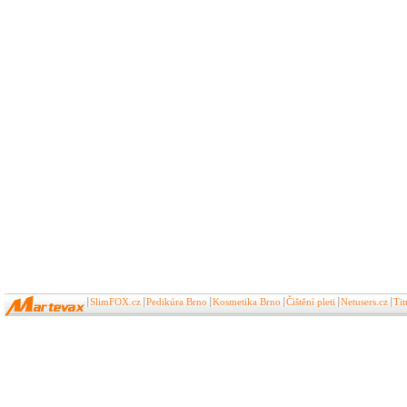
SlimFOX.cz
Pedikúra Brno
Kosmetika Brno
Čištění pleti
Netusers.cz
Ti