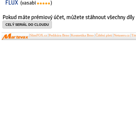
FLUX
(vasabi
)
Pokud máte prémiový účet, můžete stáhnout všechny díly 
CELÝ SERIÁL DO CLOUDU
SlimFOX.cz
Pedikúra Brno
Kosmetika Brno
Čištění pleti
Netusers.cz
Ti