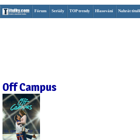
Fórum
Seriály
TOP trendy
Hlasování
Nahrát titul
Off Campus