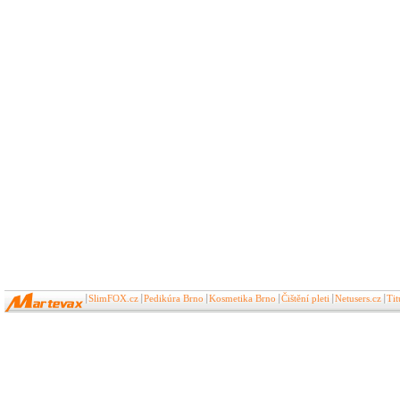
SlimFOX.cz
Pedikúra Brno
Kosmetika Brno
Čištění pleti
Netusers.cz
Ti