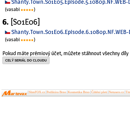
Shanty.Town.S01E05.Episode.5.1080p.NF.WEB-D
(vasabi
)
6.
[S01E06]
Shanty.Town.S01E06.Episode.6.1080p.NF.WEB-
(vasabi
)
Pokud máte prémiový účet, můžete stáhnout všechny díly 
CELÝ SERIÁL DO CLOUDU
SlimFOX.cz
Pedikúra Brno
Kosmetika Brno
Čištění pleti
Netusers.cz
Ti