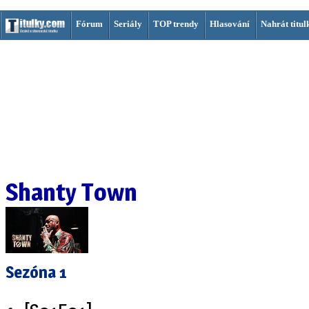
Fórum
Seriály
TOP trendy
Hlasování
Nahrát titul
Shanty Town
Sezóna 1