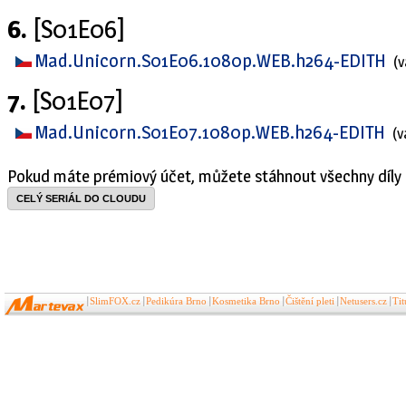
6.
[S01E06]
Mad.Unicorn.S01E06.1080p.WEB.h264-EDITH
(
7.
[S01E07]
Mad.Unicorn.S01E07.1080p.WEB.h264-EDITH
(
Pokud máte prémiový účet, můžete stáhnout všechny díly 
CELÝ SERIÁL DO CLOUDU
SlimFOX.cz
Pedikúra Brno
Kosmetika Brno
Čištění pleti
Netusers.cz
Ti