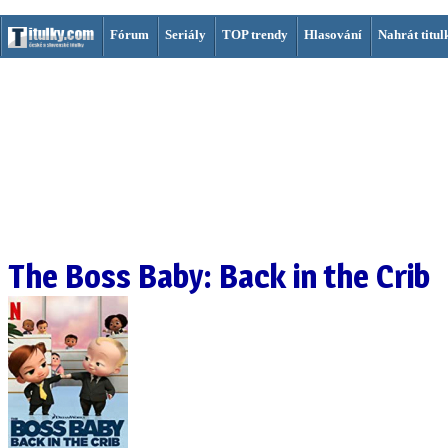
Fórum
Seriály
TOP trendy
Hlasování
Nahrát titul
The Boss Baby: Back in the Crib