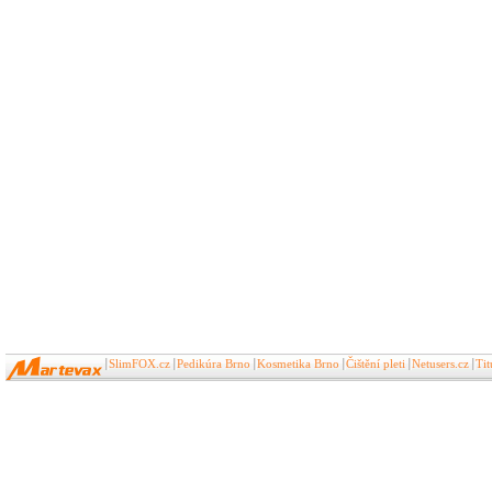
SlimFOX.cz
Pedikúra Brno
Kosmetika Brno
Čištění pleti
Netusers.cz
Ti