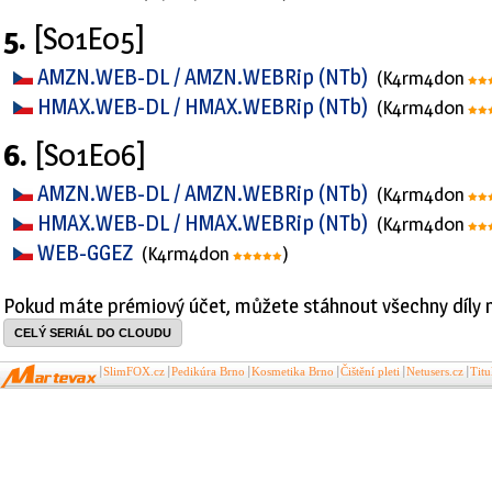
5.
[S01E05]
AMZN.WEB-DL / AMZN.WEBRip (NTb)
(K4rm4d0n
HMAX.WEB-DL / HMAX.WEBRip (NTb)
(K4rm4d0n
6.
[S01E06]
AMZN.WEB-DL / AMZN.WEBRip (NTb)
(K4rm4d0n
HMAX.WEB-DL / HMAX.WEBRip (NTb)
(K4rm4d0n
WEB-GGEZ
(K4rm4d0n
)
Pokud máte prémiový účet, můžete stáhnout všechny díly 
CELÝ SERIÁL DO CLOUDU
SlimFOX.cz
Pedikúra Brno
Kosmetika Brno
Čištění pleti
Netusers.cz
Tit