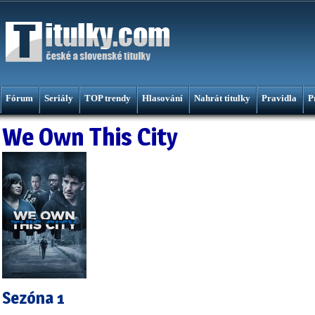
Fórum
Seriály
TOP trendy
Hlasování
Nahrát titulky
Pravidla
P
We Own This City
Sezóna 1