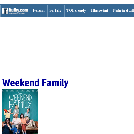
Fórum
Seriály
TOP trendy
Hlasování
Nahrát titul
Weekend Family