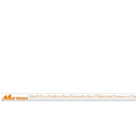
SlimFOX.cz
Pedikúra Brno
Kosmetika Brno
Čištění pleti
Netusers.cz
Ti